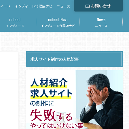
お問い合せ
ディード
インディード代理店ナビ
ニュース
indeed
indeed Navi
News
インディード
インディード代理店ナビ
ニュース
求人サイト制作の人気記事