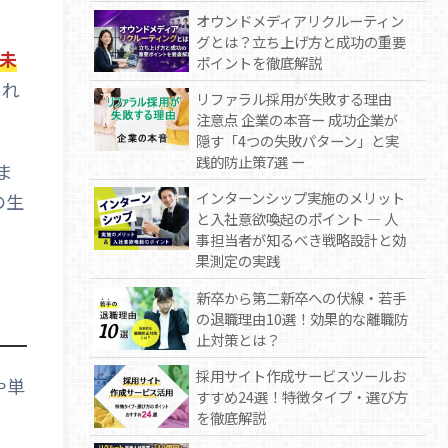
オウンドメディアリクルーティン
グとは？立ち上げ方と成功の重要
%未
ポイントを徹底解説
され
リファラル採用が失敗する理由
注意点 企業の本音ー 成功企業が
隠す「4つの失敗パターン」と実
践的防止策7選 ー
ま
インターンシップ実施のメリット
の生
と入社意欲喚起のポイント — 人
事担当者が知るべき戦略設計と効
果測定の実践
新卒から第二新卒への伏線・若手
の退職理由10選！効果的な離職防
止対策とは？
採用サイト作成サービスツールお
や単
すすめ24選！特徴タイプ・選び方
を徹底解説