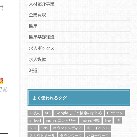
人材紹介事業
常
企業買収
採用
採用基礎知識
求人ボックス
求人媒体
派遣
競
であ
よく使われるタグ
AI導入
ATS
Google しごと検索のまとめ
HRテック
indeed
indeedエントリー
indeed掲載
line
LP
SEO
SNS
オウンドメディア
キーイベント
スカウトメール
タウンワーク
ハローワーク