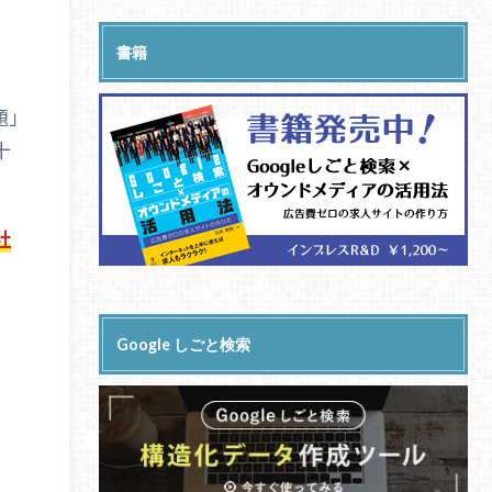
書籍
題」
十
社
Google しごと検索