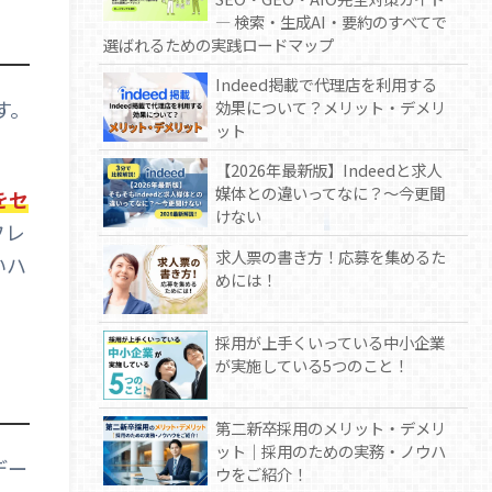
— 検索・生成AI・要約のすべてで
選ばれるための実践ロードマップ
Indeed掲載で代理店を利用する
す。
効果について？メリット・デメリ
ット
【2026年最新版】Indeedと求人
媒体との違いってなに？～今更聞
をセ
けない
フレ
求人票の書き方！応募を集めるた
いハ
めには！
採用が上手くいっている中小企業
が実施している5つのこと！
第二新卒採用のメリット・デメリ
ット｜採用のための実務・ノウハ
デー
ウをご紹介！