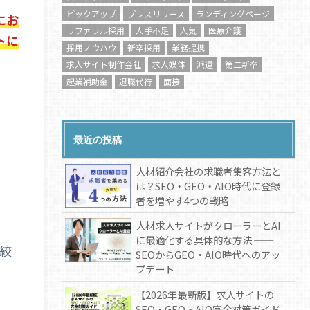
ピックアップ
プレスリリース
ランディングページ
にお
リファラル採用
人手不足
人気
医療介護
トに
採用ノウハウ
新卒採用
業務提携
求人サイト制作会社
求人媒体
派遣
第二新卒
起業補助金
退職代行
面接
最近の投稿
人材紹介会社の求職者集客方法と
は？SEO・GEO・AIO時代に登録
者を増やす4つの戦略
人材求人サイトがクローラーとAI
に最適化する具体的な方法 ──
絞
SEOからGEO・AIO時代へのアッ
プデート
【2026年最新版】求人サイトの
SEO・GEO・AIO完全対策ガイド