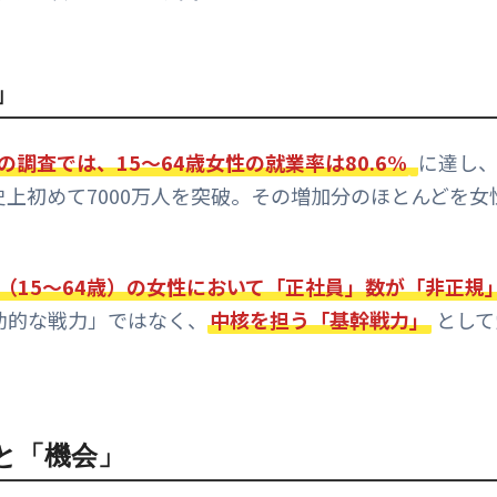
」
年の調査では、15～64歳女性の就業率は80.6%
に達し
上初めて7000万人を突破。その増加分のほとんどを女
代（15～64歳）の女性において「正社員」数が「非正規
助的な戦力」ではなく、
中核を担う「基幹戦力」
として
」と「機会」