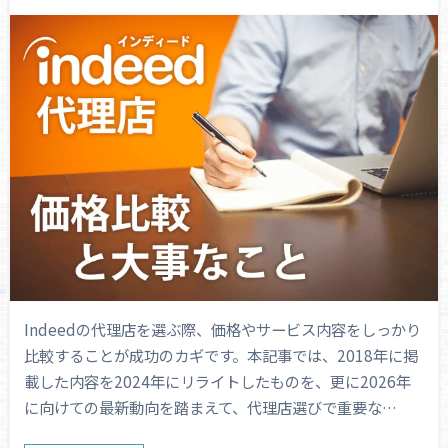
Indeedの代理店を選ぶ際、価格やサービス内容をしっかり
比較することが成功のカギです。本記事では、2018年に掲
載した内容を2024年にリライトしたものを、更に2026年
に向けての最新動向を踏まえて、代理店選びで重要な…