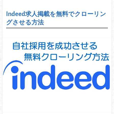
Indeed求人掲載を無料でクローリン
グさせる方法