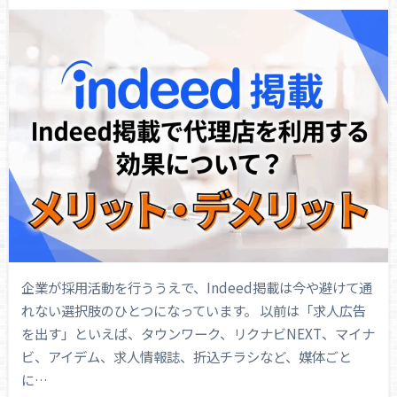
企業が採用活動を行ううえで、Indeed掲載は今や避けて通
れない選択肢のひとつになっています。 以前は「求人広告
を出す」といえば、タウンワーク、リクナビNEXT、マイナ
ビ、アイデム、求人情報誌、折込チラシなど、媒体ごと
に…