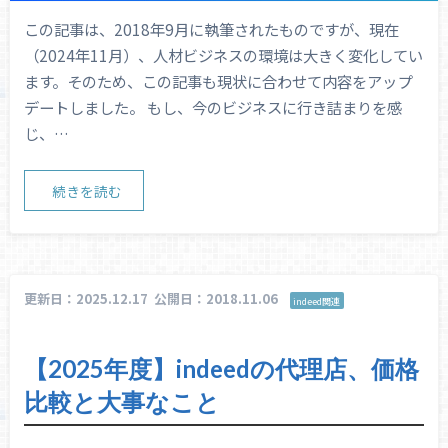
この記事は、2018年9月に執筆されたものですが、現在
（2024年11月）、人材ビジネスの環境は大きく変化してい
ます。そのため、この記事も現状に合わせて内容をアップ
デートしました。 もし、今のビジネスに行き詰まりを感
じ、…
続きを読む
更新日：2025.12.17
公開日：2018.11.06
indeed関連
【2025年度】indeedの代理店、価格
比較と大事なこと