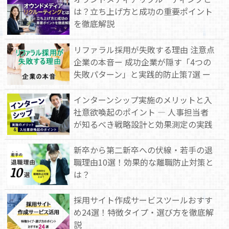
は？立ち上げ方と成功の重要ポイント
を徹底解説
リファラル採用が失敗する理由 注意点
企業の本音ー 成功企業が隠す「4つの
失敗パターン」と実践的防止策7選 ー
インターンシップ実施のメリットと入
社意欲喚起のポイント — 人事担当者
が知るべき戦略設計と効果測定の実践
新卒から第二新卒への伏線・若手の退
職理由10選！効果的な離職防止対策と
は？
採用サイト作成サービスツールおすす
め24選！特徴タイプ・選び方を徹底解
説