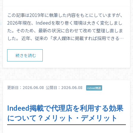
この記事は2019年に執筆した内容をもとにしていますが、
2026年現在、Indeedを取り巻く環境は大きく変化しまし
た。そのため、最新の状況に合わせて改めて整理し直しま
した。 近年、従来の「求人媒体に掲載すれば採用できる…
続きを読む
更新日：2026.06.08
公開日：2026.06.08
indeed関連
Indeed掲載で代理店を利用する効果
について？メリット・デメリット