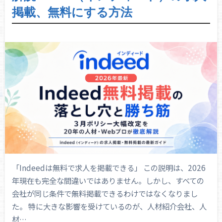
掲載、無料にする方法
「Indeedは無料で求人を掲載できる」 この説明は、2026
年現在も完全な間違いではありません。しかし、すべての
会社が同じ条件で無料掲載できるわけではなくなりまし
た。 特に大きな影響を受けているのが、人材紹介会社、人
材…