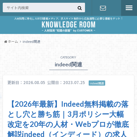
人材採用に特化したWEB情報メディア、求人サイト制作から広告運用に必要な情報をゲット！
お問い合せ
ホーム
indeed関連
CATEGORY
indeed関連
更新日：2026.08.05
公開日：2023.07.25
indeed関連
【2026年最新】Indeed無料掲載の落
とし穴と勝ち筋｜3月ポリシー大幅
改定を20年の人材・Webプロが徹底
解説indeed（インディード）の求人