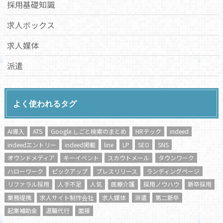
採用基礎知識
求人ボックス
求人媒体
派遣
よく使われるタグ
AI導入
ATS
Google しごと検索のまとめ
HRテック
indeed
indeedエントリー
indeed掲載
line
LP
SEO
SNS
オウンドメディア
キーイベント
スカウトメール
タウンワーク
ハローワーク
ピックアップ
プレスリリース
ランディングページ
リファラル採用
人手不足
人気
医療介護
採用ノウハウ
新卒採用
業務提携
求人サイト制作会社
求人媒体
派遣
第二新卒
起業補助金
退職代行
面接