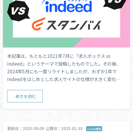
本記事は、もともと2021年7月に「求人ボックス vs
Indeed」というテーマで投稿したものでした。その後、
2024年5月にも一度リライトしましたが、わずか1年で
Indeedをはじめとした求人サイトの仕様が大きく変化…
続きを読む
更新日：2025.09.09
公開日：2025.01.30
indeed関連