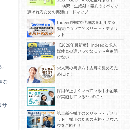
— 検索・生成AI・要約のすべてで
選ばれるための実践ロードマップ
Indeed掲載で代理店を利用する
効果について？メリット・デメリ
ット
【2026年最新版】Indeedと求人
媒体との違いってなに？～今更聞
けない
る。
求人票の書き方！応募を集めるた
めには！
寧な
採用が上手くいっている中小企業
が実施している5つのこと！
うサ
第二新卒採用のメリット・デメリ
ット｜採用のための実務・ノウハ
ウをご紹介！