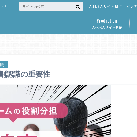
ゲット！
人材求人サイト制作
イン
Production
人材求人サイト制作
知識
割認識の重要性