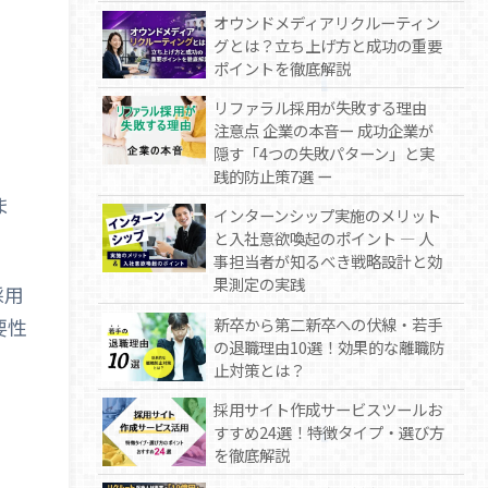
オウンドメディアリクルーティン
グとは？立ち上げ方と成功の重要
ポイントを徹底解説
リファラル採用が失敗する理由
注意点 企業の本音ー 成功企業が
隠す「4つの失敗パターン」と実
践的防止策7選 ー
ま
インターンシップ実施のメリット
と入社意欲喚起のポイント — 人
事担当者が知るべき戦略設計と効
果測定の実践
採用
要性
新卒から第二新卒への伏線・若手
の退職理由10選！効果的な離職防
止対策とは？
採用サイト作成サービスツールお
すすめ24選！特徴タイプ・選び方
を徹底解説