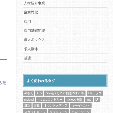
人材紹介事業
企業買収
。
採用
採用基礎知識
求人ボックス
求人媒体
派遣
よく使われるタグ
ちを
AI導入
ATS
Google しごと検索のまとめ
HRテック
indeed
indeedエントリー
indeed掲載
line
LP
SEO
SNS
オウンドメディア
キーイベント
スカウトメール
タウンワーク
ハローワーク