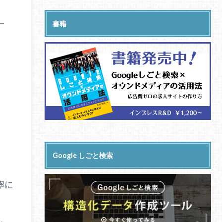
ー
書籍
。
Google しごと検索
寧に