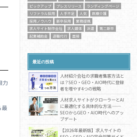
ピックアップ
プレスリリース
ランディングページ
リファラル採用
人手不足
人気
医療介護
採用ノウハウ
新卒採用
業務提携
求人サイト制作会社
求人媒体
派遣
第二新卒
起業補助金
退職代行
面接
最近の投稿
人材紹介会社の求職者集客方法と
眼力
は？SEO・GEO・AIO時代に登録
者を増やす4つの戦略
人材求人サイトがクローラーとAI
に最適化する具体的な方法 ──
る最
SEOからGEO・AIO時代へのアッ
プデート
【2026年最新版】求人サイトの
SEO・GEO・AIO完全対策ガイド