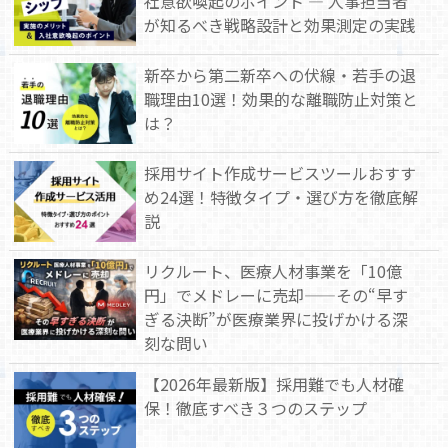
社意欲喚起のポイント — 人事担当者
が知るべき戦略設計と効果測定の実践
新卒から第二新卒への伏線・若手の退
職理由10選！効果的な離職防止対策と
は？
採用サイト作成サービスツールおすす
め24選！特徴タイプ・選び方を徹底解
説
リクルート、医療人材事業を「10億
円」でメドレーに売却——その“早す
ぎる決断”が医療業界に投げかける深
刻な問い
【2026年最新版】採用難でも人材確
保！徹底すべき３つのステップ