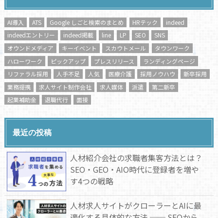
AI導入
ATS
Google しごと検索のまとめ
HRテック
indeed
indeedエントリー
indeed掲載
line
LP
SEO
SNS
オウンドメディア
キーイベント
スカウトメール
タウンワーク
ハローワーク
ピックアップ
プレスリリース
ランディングページ
リファラル採用
人手不足
人気
医療介護
採用ノウハウ
新卒採用
業務提携
求人サイト制作会社
求人媒体
派遣
第二新卒
起業補助金
退職代行
面接
最近の投稿
人材紹介会社の求職者集客方法とは？
SEO・GEO・AIO時代に登録者を増や
す4つの戦略
人材求人サイトがクローラーとAIに最
適化する具体的な方法 ── SEOから