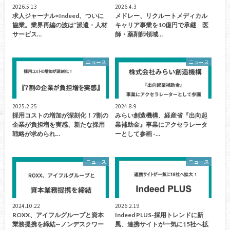
2026.5.13
2026.4.3
求人ジャーナル×Indeed、ついに
メドレー、リクルートメディカル
協業。業界再編の波は“派遣・人材
キャリア事業を10億円で承継 医
サービス…
師・薬剤師領域…
ニュース
ニュース
2025.2.25
2024.8.9
採用コストの増加が深刻化！7割の
みらい創造機構、経産省『出向起
企業が負担増を実感、新たな採用
業補助金』事業にアクセラレータ
戦略が求められ…
ーとして参画 -…
ニュース
ニュース
2024.10.22
2026.2.19
ROXX、アイフルグループと資本
Indeed PLUS-採用トレンドに新
業務提携を締結—ノンデスクワー
風、連携サイトが一気に15社へ拡