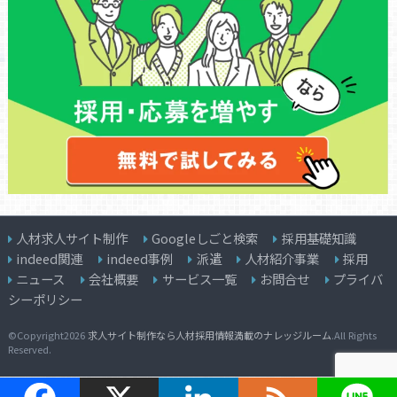
人材求人サイト制作
Googleしごと検索
採用基礎知識
indeed関連
indeed事例
派遣
人材紹介事業
採用
ニュース
会社概要
サービス一覧
お問合せ
プライバ
シーポリシー
©Copyright2026
求人サイト制作なら人材採用情報満載のナレッジルーム
.All Rights
Reserved.