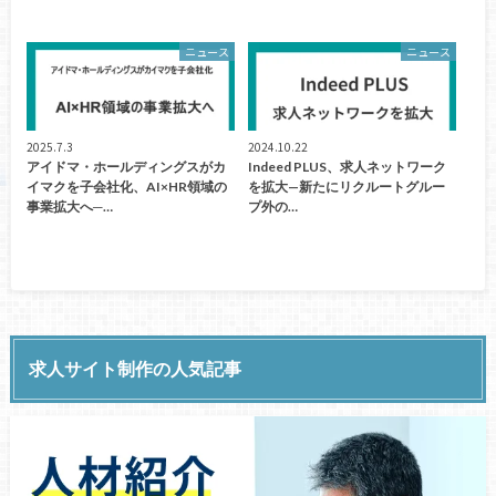
ニュース
ニュース
2025.7.3
2024.10.22
アイドマ・ホールディングスがカ
Indeed PLUS、求人ネットワーク
イマクを子会社化、AI×HR領域の
を拡大—新たにリクルートグルー
事業拡大へ─…
プ外の…
求人サイト制作の人気記事