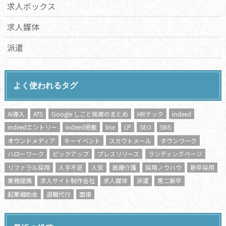
求人ボックス
求人媒体
派遣
よく使われるタグ
AI導入
ATS
Google しごと検索のまとめ
HRテック
indeed
indeedエントリー
indeed掲載
line
LP
SEO
SNS
オウンドメディア
キーイベント
スカウトメール
タウンワーク
ハローワーク
ピックアップ
プレスリリース
ランディングページ
リファラル採用
人手不足
人気
医療介護
採用ノウハウ
新卒採用
業務提携
求人サイト制作会社
求人媒体
派遣
第二新卒
起業補助金
退職代行
面接