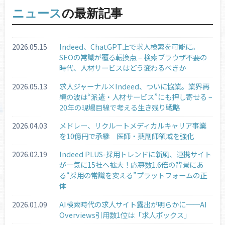
ニュース
の最新記事
2026.05.15
Indeed、ChatGPT上で求人検索を可能に。
SEOの常識が覆る転換点 – 検索ブラウザ不要の
時代、人材サービスはどう変わるべきか
2026.05.13
求人ジャーナル×Indeed、ついに協業。業界再
編の波は“派遣・人材サービス”にも押し寄せる –
20年の現場目線で考える生き残り戦略
2026.04.03
メドレー、リクルートメディカルキャリア事業
を10億円で承継 医師・薬剤師領域を強化
2026.02.19
Indeed PLUS-採用トレンドに新風、連携サイト
が一気に15社へ拡大！応募数1.6倍の背景にあ
る“採用の常識を変える”プラットフォームの正
体
2026.01.09
AI検索時代の求人サイト露出が明らかに──AI
Overviews引用数1位は「求人ボックス」