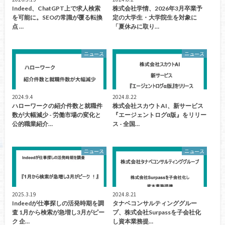
Indeed、ChatGPT上で求人検索
株式会社学情、2026年3月卒業予
を可能に。SEOの常識が覆る転換
定の大学生・大学院生を対象に
点 …
「夏休みに取り…
ニュース
ニュース
2024.9.4
2024.8.22
ハローワークの紹介件数と就職件
株式会社スカウトAI、新サービス
数が大幅減少 - 労働市場の変化と
『エージェントログα版』をリリー
公的職業紹介…
ス - 全国…
ニュース
ニュース
2025.3.19
2024.8.21
Indeedが仕事探しの活発時期を調
タナベコンサルティンググルー
査 1月から検索が急増し3月がピー
プ、株式会社Surpassを子会社化
ク 企…
し資本業務提…