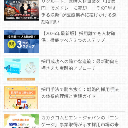
リクルート、医療人材事業を「10億
円」でメドレーに売却——その“早す
ぎる決断”が医療業界に投げかける深
刻な問い
【2026年最新版】採用難でも人材確
保！徹底すべき３つのステップ
採用成功への確かな道筋：最新動向を
押さえた実践的アプローチ
採用手法で勝ち抜く：戦略的採用手法
の体系的理解と実践ガイド
カカクコムとエン・ジャパンの「エン
ゲージ」事業取得が示す採用市場の未