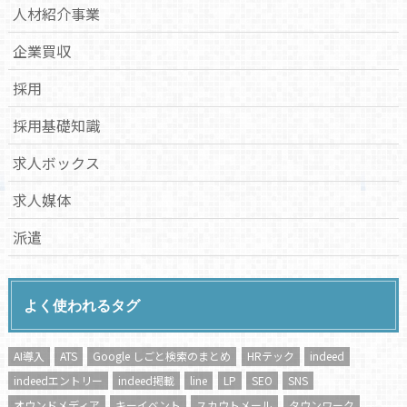
人材紹介事業
企業買収
採用
採用基礎知識
求人ボックス
求人媒体
派遣
よく使われるタグ
AI導入
ATS
Google しごと検索のまとめ
HRテック
indeed
indeedエントリー
indeed掲載
line
LP
SEO
SNS
オウンドメディア
キーイベント
スカウトメール
タウンワーク