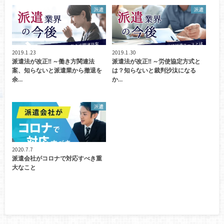
派遣
派遣
2019.1.23
2019.1.30
派遣法が改正‼ ～働き方関連法
派遣法が改正‼ ～労使協定方式と
案、知らないと派遣業から撤退を
は？知らないと裁判沙汰になる
余…
か…
派遣
2020.7.7
派遣会社がコロナで対応すべき重
大なこと