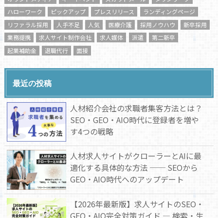
ハローワーク
ピックアップ
プレスリリース
ランディングページ
リファラル採用
人手不足
人気
医療介護
採用ノウハウ
新卒採用
業務提携
求人サイト制作会社
求人媒体
派遣
第二新卒
起業補助金
退職代行
面接
最近の投稿
人材紹介会社の求職者集客方法とは？
SEO・GEO・AIO時代に登録者を増や
す4つの戦略
人材求人サイトがクローラーとAIに最
適化する具体的な方法 ── SEOから
GEO・AIO時代へのアップデート
【2026年最新版】求人サイトのSEO・
GEO・AIO完全対策ガイド — 検索・生