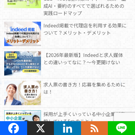
成AI・要約のすべてで選ばれるための
実践ロードマップ
Indeed掲載で代理店を利用する効果に
ついて？メリット・デメリット
【2026年最新版】Indeedと求人媒体
との違いってなに？～今更聞けない
求人票の書き方！応募を集めるために
は！
採用が上手くいっている中小企業が実
施している5つのこと！