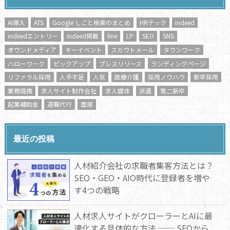
AI導入
ATS
Google しごと検索のまとめ
HRテック
indeed
indeedエントリー
indeed掲載
line
LP
SEO
SNS
オウンドメディア
キーイベント
スカウトメール
タウンワーク
ハローワーク
ピックアップ
プレスリリース
ランディングページ
リファラル採用
人手不足
人気
医療介護
採用ノウハウ
新卒採用
業務提携
求人サイト制作会社
求人媒体
派遣
第二新卒
起業補助金
退職代行
面接
最近の投稿
人材紹介会社の求職者集客方法とは？
SEO・GEO・AIO時代に登録者を増や
す4つの戦略
人材求人サイトがクローラーとAIに最
適化する具体的な方法 ── SEOから