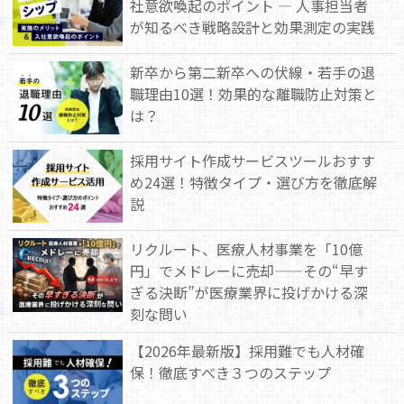
社意欲喚起のポイント — 人事担当者
が知るべき戦略設計と効果測定の実践
新卒から第二新卒への伏線・若手の退
職理由10選！効果的な離職防止対策と
は？
採用サイト作成サービスツールおすす
め24選！特徴タイプ・選び方を徹底解
説
リクルート、医療人材事業を「10億
円」でメドレーに売却——その“早す
ぎる決断”が医療業界に投げかける深
刻な問い
【2026年最新版】採用難でも人材確
保！徹底すべき３つのステップ