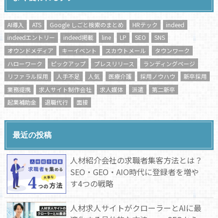
AI導入
ATS
Google しごと検索のまとめ
HRテック
indeed
indeedエントリー
indeed掲載
line
LP
SEO
SNS
オウンドメディア
キーイベント
スカウトメール
タウンワーク
ハローワーク
ピックアップ
プレスリリース
ランディングページ
リファラル採用
人手不足
人気
医療介護
採用ノウハウ
新卒採用
業務提携
求人サイト制作会社
求人媒体
派遣
第二新卒
起業補助金
退職代行
面接
最近の投稿
人材紹介会社の求職者集客方法とは？
SEO・GEO・AIO時代に登録者を増や
す4つの戦略
人材求人サイトがクローラーとAIに最