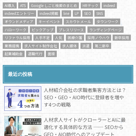
AI導入
ATS
Google しごと検索のまとめ
HRテック
indeed
indeedエントリー
indeed掲載
line
LP
SEO
SNS
オウンドメディア
キーイベント
スカウトメール
タウンワーク
ハローワーク
ピックアップ
プレスリリース
ランディングページ
リファラル採用
人手不足
人気
医療介護
採用ノウハウ
新卒採用
業務提携
求人サイト制作会社
求人媒体
派遣
第二新卒
起業補助金
退職代行
面接
最近の投稿
人材紹介会社の求職者集客方法とは？
SEO・GEO・AIO時代に登録者を増や
す4つの戦略
人材求人サイトがクローラーとAIに最
適化する具体的な方法 ── SEOから
GEO・AIO時代へのアップデート